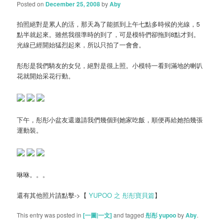
Posted on
December 25, 2008
by
Aby
拍照絕對是累人的活，那天為了能抓到上午七點多時候的光線，5
點半就起來。雖然我很準時的到了，可是模特們卻拖到8點才到。
光線已經開始猛烈起來，所以只拍了一會會。
彤彤是我們騎友的女兒，絕對是很上照。小模特一看到滿地的喇叭
花就開始采花行動。
下午，彤彤小盆友還邀請我們幾個到她家吃飯，順便再給她拍幾張
運動裝。
咻咻。。。
還有其他照片請點擊->【
YUPOO 之 彤彤寶貝篇
】
This entry was posted in
[一圖|一文]
and tagged
彤彤 yupoo
by
Aby
.