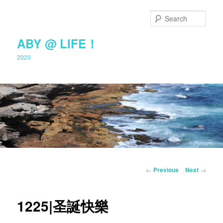
Sear
ABY @ LIFE！
2020
Main
Skip
menu
Post
←
Previous
Next
→
navigation
to
1225|圣誕快樂
primary
content