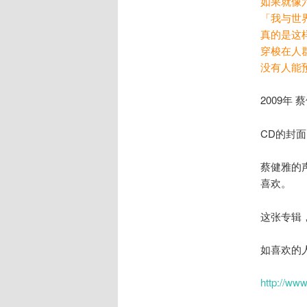
如果就像
「我与世
真的是这
穿梭在人群
没有人能
2009年
CD的封
蔡健雅的
喜欢。
这张专辑
如喜欢的
http://ww