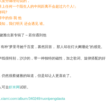
六度分隔理论说的，
界上任何一个陌生人的中间距离不会超过六个人!」
样吗?
中的你 我 他
预知，我们明天 还会遇见 谁。
 蔡健雅出新专辑了 – 若你遇到他
面 有种“梦里寻她千百度，募然回首， 那人却在灯火阑珊处”的感觉。
声线很特别，沙沙的，带一种独特的磁性，加之歌词、旋律搭配的好
，仍然很蔡健雅的味道，但是却让人更喜欢了。
人可去
虾米网
试听。
w.xiami.com/album/340249/ruonipengdaota