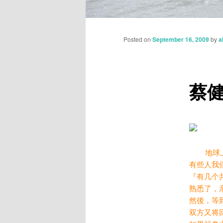
Main
Skip
menu
Posted on
September 16, 2009
by
a
to
primary
蔡健
content
地球上
有些人我
『有几个
熟悉了，
然後，等
双方又将