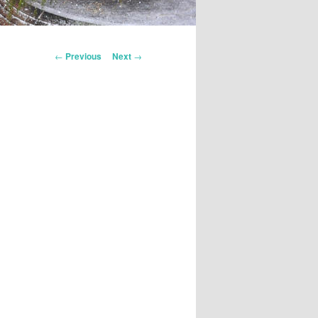
Post
←
Previous
Next
→
navigation