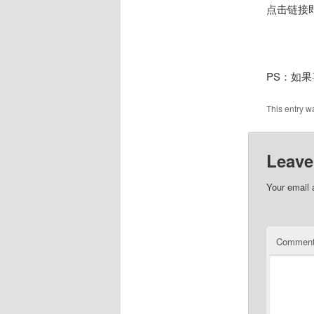
点击链接
PS：如
This entry w
Leave
Your email 
Commen