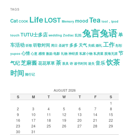
TAGS
Life
Tea
LOST
Cat
mood
COOK
Memory
tool，ipod
兔言兔语
TUTU士多店
单
touch
wedding
Zodiac
乱拍
工作
车活动
听歌时间
多多
天气
听歌
周日
圣诞节
失眠
婚礼
彤彤
节
心情
yupoo
心意
感情
激励
电影
礼物
神经质
私家小物
私房菜
股海无涯
饮茶
芝麻酱
茶
气纪
音乐
花花草草
茶具
诗
读书时间
迷失
时间
骑行记
AUGUST 2026
S
M
T
W
T
F
S
1
2
3
4
5
6
7
8
9
10
11
12
13
14
15
16
17
18
19
20
21
22
23
24
25
26
27
28
29
30
31