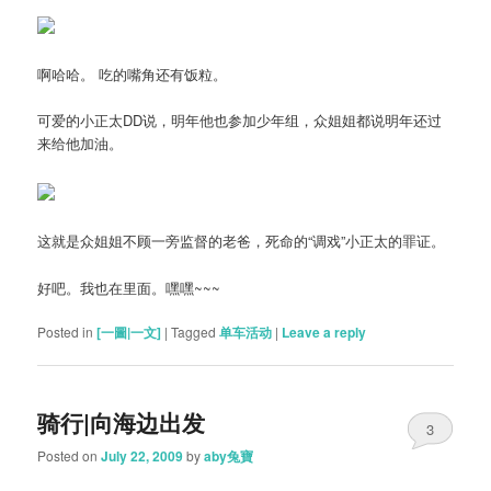
啊哈哈。 吃的嘴角还有饭粒。
可爱的小正太DD说，明年他也参加少年组，众姐姐都说明年还过
来给他加油。
这就是众姐姐不顾一旁监督的老爸，死命的“调戏”小正太的罪证。
好吧。我也在里面。嘿嘿~~~
Posted in
[一圖|一文]
|
Tagged
单车活动
|
Leave a reply
骑行|向海边出发
3
Posted on
July 22, 2009
by
aby兔寶