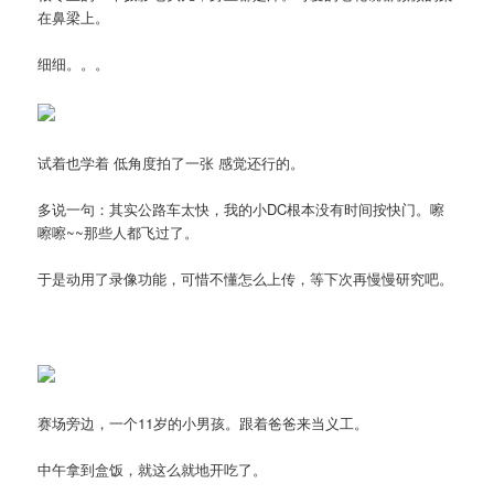
在鼻梁上。
细细。。。
试着也学着 低角度拍了一张 感觉还行的。
多说一句：其实公路车太快，我的小DC根本没有时间按快门。嚓
嚓嚓~~那些人都飞过了。
于是动用了录像功能，可惜不懂怎么上传，等下次再慢慢研究吧。
赛场旁边，一个11岁的小男孩。跟着爸爸来当义工。
中午拿到盒饭，就这么就地开吃了。