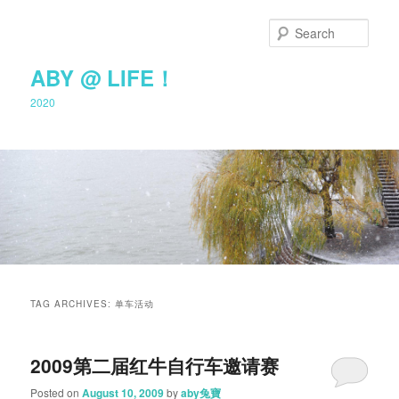
Sear
ABY @ LIFE！
2020
Main
Skip
Skip
menu
TAG ARCHIVES:
单车活动
to
to
primary
secondary
2009第二届红牛自行车邀请赛
Posted on
August 10, 2009
by
aby兔寶
content
content