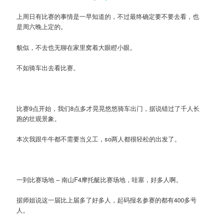
上周日有比赛的事情是一早知道的，不过最终确定要不要去看，也
是周六晚上定的。
貌似，不去也无聊在家里窝着大眼瞪小眼。
不如骑车出去看比赛。
比赛9点开始，我们8点多才晃晃悠悠骑车出门，据说错过了千人长
跑的壮观景象。
本次我跟牛牛都不需要当义工，so两人都很轻松的出发了。
一到比赛场地 – 南山F4摩托艇比赛场地，哇塞，好多人啊。
据师姐说这一届比上届多了好多人，起码报名参赛的都有400多号
人。