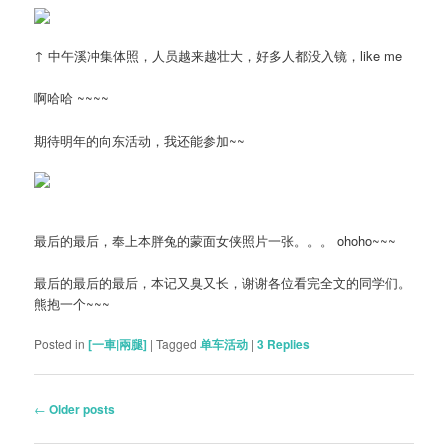
↑ 中午溪冲集体照，人员越来越壮大，好多人都没入镜，like me
啊哈哈 ~~~~
期待明年的向东活动，我还能参加~~
最后的最后，奉上本胖兔的蒙面女侠照片一张。。。 ohoho~~~
最后的最后的最后，本记又臭又长，谢谢各位看完全文的同学们。
熊抱一个~~~
Posted in
[一車|兩腿]
|
Tagged
单车活动
|
3
Replies
Post
←
Older posts
navigation