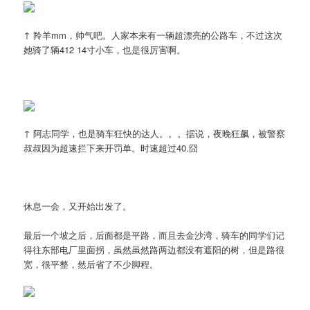
↑ 羚羊mm，帅气吧。人家本来有一辆超漂亮的公路车，不过这次
她骑了辆412 14寸小车，也是很厉害啊。
↑ 阿志同学，也是骑车狂快的达人。。。据说，夜晚狂飙，被警察
叔叔因为超速拦下来开罚单。时速超过40.囧
休息一会，又开始出发了。
最后一个坡之后，后面都是平路，而且去金沙湾，骑车的同学们记
得往东部电厂里面拐，虽然虽然路两边都没有遮阳的树，但是路很
宽，很平整，然后省了不少脚程。