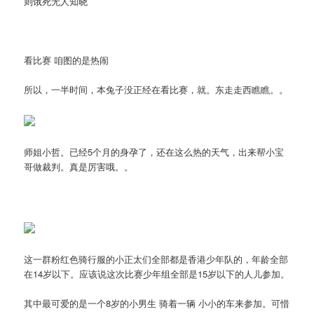
则饿死无人知晓
看比赛 咱图的是热闹
所以，一半时间，本兔子没正经在看比赛，就。东走走西瞧瞧。。
师姐小哲。已经5个月的身孕了，还在这么热的天气，出来帮小宝
哥做裁判。真是厉害哦。。
这一群粉红色骑行服的小正太们全部都是香港少年队的，年龄全部
在14岁以下。应该说这次比赛少年组全部是15岁以下的人儿参加。
其中最可爱的是一个8岁的小男生 骑着一辆 小小的车来参加。可惜