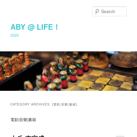
Sear
ABY @ LIFE！
2020
Main
Skip
Skip
menu
CATEGORY ARCHIVES:
[電影|音樂|書籍]
to
to
電影|音樂|書籍
primary
secondary
content
content