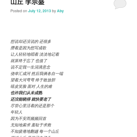
山丘 李宗盛
Posted on
July 12, 2013
by
Aby
想说却还没说的 还很多
攒着是因为想写成歌
让人轻轻地唱着 淡淡地记着
就算终于忘了 也值了
说不定我一生涓滴意念
侥幸汇成河 然后我俩各自一端
望着大河弯弯 终于敢放胆
嘻皮笑脸 面对 人生的难
也许我们从未成熟
还没能晓得 就快要老了
尽管心里活着的还是那个
年轻人
因为不安而频频回首
无知地索求 羞耻于求救
不知疲倦地翻越 每一个山丘