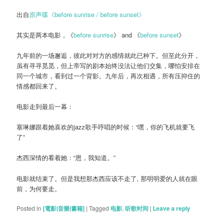
出自
原声碟《before sunrise / before sunset》
其实是两本电影，《
before sunrise
》 and 《
before sunset
》
九年前的一场邂逅，彼此对对方的感情就此已种下。但至此分开，
虽有寻寻觅觅，但上帝写的剧本始终没法让他们交集，哪怕安排在
同一个城市，看到过一个背影。九年后，再次相遇，所有压抑住的
情感都回来了。
电影走到最后一幕：
塞琳娜跟着她喜欢的jazz歌手哼唱的时候：“嘿，你的飞机就要飞
了”
杰西深情的看着她：“恩，我知道。”
电影就结束了。但是我想那杰西应该不走了, 那明明爱的人就在眼
前，为何要走。
Posted in
[電影|音樂|書籍]
|
Tagged
电影
,
听歌时间
|
Leave a reply