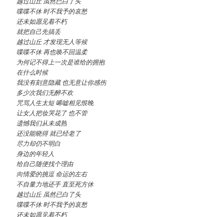
越过山丘 虽然已白了头
喋喋不休 时不我予的哀愁
还未如愿见着不朽
就把自己先搞丢
越过山丘 才发现无人等候
喋喋不休 再也唤不回温柔
为何记不得上一次是谁给的拥抱
在什么时候
我没有刻意隐藏 也无意让你感伤
多少次我们无醉不欢
咒骂人生太短 唏嘘相见恨晚
让女人把妆哭花了 也不管
遗憾我们从未成熟
还没能晓得 就已经老了
尽力却仍不明白
身边的年轻人
给自己随便找个理由
向情爱的挑逗 命运的左右
不自量力地还手 直至死方休
越过山丘 虽然已白了头
喋喋不休 时不我予的哀愁
还未如愿见着不朽