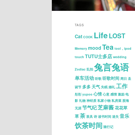
Main
Skip
Skip
menu
TAGS
Life
to
to
LOST
Cat
COOK
Tea
mood
primary
secondary
Memory
tool，ipod
TUTU士多店
touch
wedding
content
content
兔言兔语
Zodiac
乱拍
单车活动
听歌时间
听歌
周日
圣
工作
多多
天气
诞节
失眠
婚礼
心情
彤彤 yupoo
心意
感情
激励
电
影
礼物
神经质
私家小物
私房菜
股海
芝麻酱
节气纪
花花草
无涯
茶
音乐
草
茶具
诗
读书时间
迷失
饮茶时间
骑行记