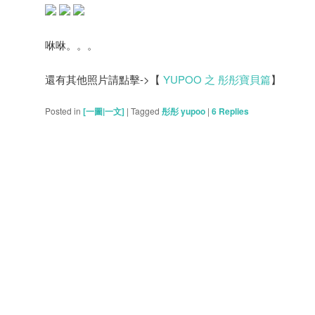
咻咻。。。
還有其他照片請點擊->【
YUPOO 之 彤彤寶貝篇
】
Posted in
[一圖|一文]
|
Tagged
彤彤 yupoo
|
6
Replies