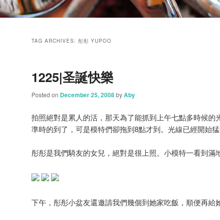
TAG ARCHIVES:
彤彤 YUPOO
1225|圣誕快樂
Posted on
December 25, 2008
by
Aby
拍照絕對是累人的活，那天為了能抓到上午七點多時候的
準時的到了，可是模特們卻拖到8點才到。光線已經開始
彤彤是我們騎友的女兒，絕對是很上照。小模特一看到滿
下午，彤彤小盆友還邀請我們幾個到她家吃飯，順便再給