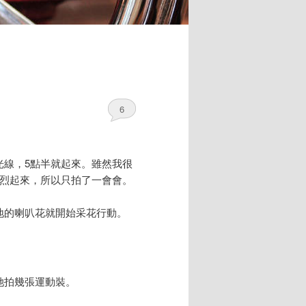
6
光線，5點半就起來。雖然我很
猛烈起來，所以只拍了一會會。
地的喇叭花就開始采花行動。
她拍幾張運動裝。